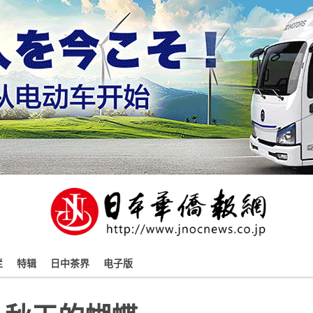
栏
特辑
日中茶界
电子版