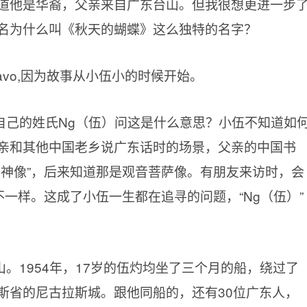
道他是华裔，父亲来自广东台山。但我很想更进一步
名为什么叫《秋天的蝴蝶》这么独特的名字？
avo,因为故事从小伍小的时候开始。
自己的姓氏Ng（伍）问这是什么意思？小伍不知道如
亲和其他中国老乡说广东话时的场景，父亲的中国书
女神像”，后来知道那是观音菩萨像。有朋友来访时，会
不一样。这成了小伍一生都在追寻的问题，“Ng（伍）”
。1954年，17岁的伍灼均坐了三个月的船，绕过了
斯省的尼古拉斯城。跟他同船的，还有30位广东人，