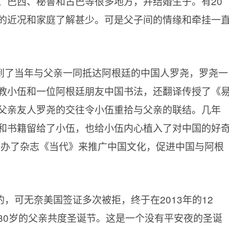
、巴西、秘鲁和古巴等很多地方，并结婚生子。有20
的近况和家庭了解甚少。可是父子间的情缘和牵挂一
到了当年与父亲一同抵达阿根廷的中国人罗尧，罗尧一
教小伍和一位阿根廷朋友中国书法，还翻译传授了《
父亲友人罗尧的交往令小伍重拾与父亲的联结。几年
和书籍留给了小伍，也给小伍内心植入了对中国的好
伍创办了杂志《当代》来推广中国文化，促进中国与阿根
，可无奈美国签证多次被拒，终于在2013年的12
80岁的父亲共度圣诞节。这是一个没有平安夜的圣诞