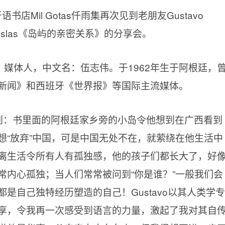
店Mil Gotas仟雨集再次见到老朋友Gustavo
 las islas《岛屿的亲密关系》的分享会。
裔作家、媒体人，中文名：伍志伟。于1962年生于阿根廷，
新闻》和西班牙《世界报》等国际主流媒体。
o提到：书里面的阿根廷家乡旁的小岛令他想到在广西看到
想“放弃”中国，可是中国无处不在，就萦绕在他生活中
离生活令所有人有孤独感，他的孩子们都长大了，好
常内心孤独；当人们常常被问到“你是谁？”一般我们会
是自己独特经历塑造的自己！Gustavo以其人类学专
享，令我再一次感受到语言的力量，激起了我对其自