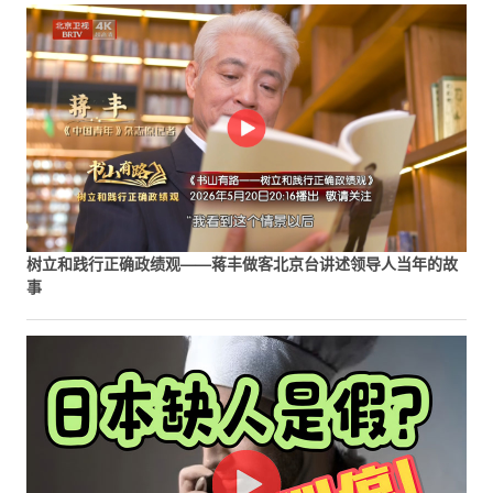
树立和践行正确政绩观——蒋丰做客北京台讲述领导人当年的故
事