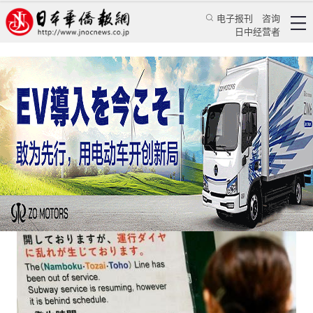
电子报刊
咨询
日中经营者
朝鲜连射导弹的深层背景是什么？
评论
国际视角
蒋丰
日本华侨报
2022/10/5 16:30:53