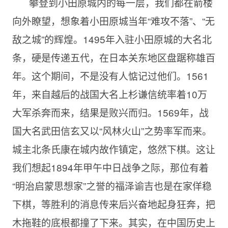
攀登到小田原城内的每一层，我们都在箭楼
向外瞭望，想象着小田原城当年“难攻不落”、“无
敌之城”的辉煌。1495年入驻小田原城的大名北
条，硬是传递五代，在日本关东地区盘踞称雄百
年。这个期间，不是没有人惦记过他们。1561
年，来自越后的战国大名上杉谦信统率着10万
大军杀奔而来，结果是败兴而归。1569年，战
国大名武田信玄又以“风林火山”之势率军而来。
城主北条氏康在城内故作镇定，悠然下棋。这让
我们想起1894年甲午中日战争之际，那位有着
“明治启蒙思想家”之誉的福泽谕吉也是在家佯稳
下棋，等胜利的消息传来后兴奋地起身狂奔，把
木拖鞋的底根都撞了下来。其实，在中国历史上