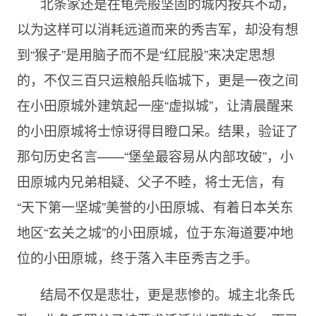
北条家还是在龟壳般坚固的城内按兵不动，
以为这样可以消耗远道而来的秀吉军，却没有想
到“猴子”是用脑子而不是“红屁股”来决定思想
的，不仅三百只运粮船兵临城下，更是一夜之间
在小田原城外建筑起一座“虚拟城”，让清晨醒来
的小田原城将士惊讶得目瞪口呆。结果，验证了
那句历史名言——“堡垒最容易从内部攻破”，小
田原城内兄弟相疑、父子不睦，将士无信，有
“天下第一坚城”美誉的小田原城、有着日本关东
地区“玄关之城”的小田原城，位于东海道要冲地
位的小田原城，终于落入丰臣秀吉之手。
结局不仅是悲壮，更是悲惨的。城主北条氏