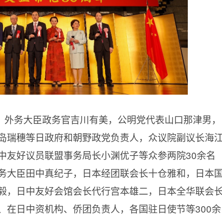
，外务大臣政务官吉川有美，公明党代表山口那津男，
岛瑞穗等日政府和朝野政党负责人，众议院副议长海
中友好议员联盟事务局长小渊优子等众参两院30余名
务大臣田中真纪子，日本经团联会长十仓雅和，日本
毅，日中友好会馆会长代行宫本雄二，日本全华联会
、在日中资机构、侨团负责人，各国驻日使节等300余