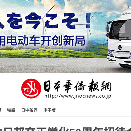
栏
特辑
日中茶界
电子版