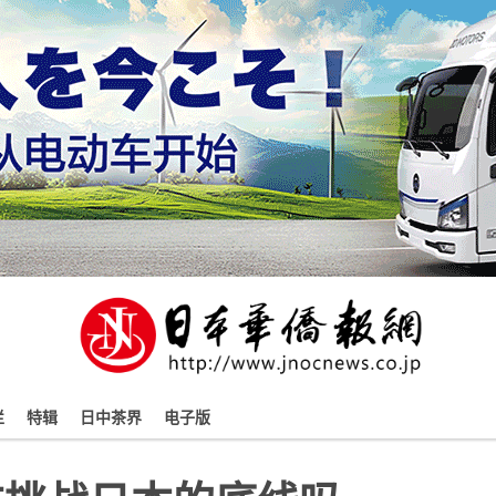
栏
特辑
日中茶界
电子版