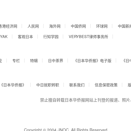
香港经济网
人民网
海外网
中国侨网
环球网
中国新
YAK
客观日本
行知学园
VERYBEST律师事务所
论
专栏
特辑
日中茶界
《日本华侨报》电子版
《日
《日本华侨报》
中日就职转职
联系我们
信息保密政策
禁止擅自转载日本华侨报网站上刊登的报道、照片
Copyright © 2004 JNOC, All Rights Reserved