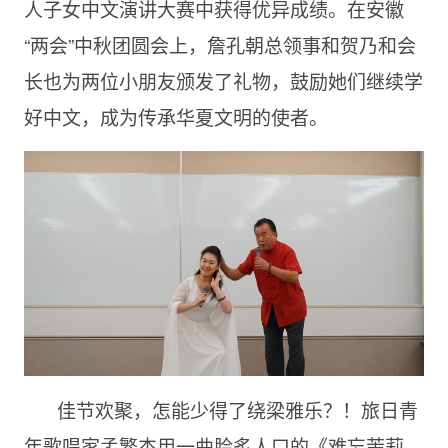
人子女中文演讲大赛中获得优异成绩。在安徽
“两会”中秋团圆会上，詹孔朝总领事和贺乃和会
长也为两位小朋友颁发了礼物，鼓励她们继续学
好中文，成为传承华夏文明的使者。
佳节欢聚，怎能少得了绕梁雅乐？！旅日青
年歌唱家孟繁杰用一曲脍炙人口的《难忘茉莉