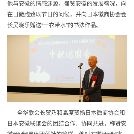
他与安徽的情感渊源，盛赞安徽的发展盛况，向
在日徽胞致以节日的问候，并向日本徽商协会会
长吴晓乐赠送“一衣带水”的书法作品。
全华联会长贺乃和高度赞扬日本徽商协会和
日本安徽联谊会的团结合作、协同共进，称赞安
徽“两会”是侨团侨社的榜样，他对安徽“两会”寄