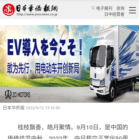
电子报刊
咨询
日中经营者
团结奋进再发展
2022日本徽商协会・日本安徽联谊会中秋团圆会
圆满举行
华人新闻
经贸活动
王亚囡
日本华侨报
2022/9/12 15:10:50
桂枝飘香，皓月聚情。9月10日，是中国的
传统佳节中秋。2022年，中日邦交正常化50周