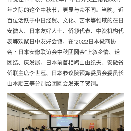
年之际的这个中秋节，更显与众不同。当晚，近
百位活跃于中日经贸、文化、艺术等领域的在日
安徽人、日本友好人士、侨领代表、中资机构代
表等欢聚日中友好会馆，在“2022日本徽商协
会・日本安徽联谊会中秋团圆会”上叙乡情、话
团结、庆发展。日本前首相鸠山由纪夫、安徽省
侨联主席李世蕴、日本参议院预算委员会委员长
山本顺三等分别给团圆会发来了贺词。