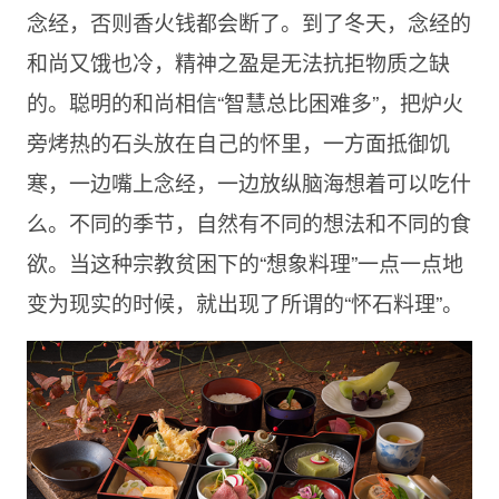
念经，否则香火钱都会断了。到了冬天，念经的
和尚又饿也冷，精神之盈是无法抗拒物质之缺
的。聪明的和尚相信“智慧总比困难多”，把炉火
旁烤热的石头放在自己的怀里，一方面抵御饥
寒，一边嘴上念经，一边放纵脑海想着可以吃什
么。不同的季节，自然有不同的想法和不同的食
欲。当这种宗教贫困下的“想象料理”一点一点地
变为现实的时候，就出现了所谓的“怀石料理”。