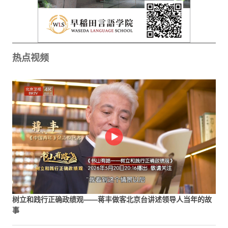
热点视频
树立和践行正确政绩观——蒋丰做客北京台讲述领导人当年的故
事