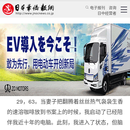
电子报刊
咨询
日中经营者
捡拾和食碎片
特辑
华文汇萃
蒋丰
日本华侨报
2022/9/9 16:06:40
29，63。当妻子把翻腾着丝丝热气袅袅生香
的速溶咖啡放到书案上的时候，我启动了已经陪
伴我近十年的电脑。此刻，我进入了状态，但脑