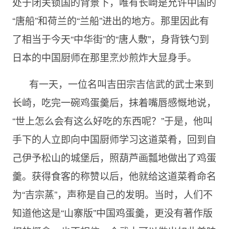
处于闭关锁国的背景下，唯有长崎是允许中国的
“唐船”和荷兰的“兰船”进出的地方。那里因此有
了相当于今天“中华街”的“唐人敷”，身背铁勺到
日本的中国厨师在那里烹炒煎炸大显身手。
有一天，一位名叫吉田宗吉信武的武士来到
长崎，吃完一碗鸡蛋羹后，抹着嘴唇感慨地说，
“世上怎么会有这么好吃的东西呢？”于是，他叫
手下的人立即向中国厨师学习这道菜肴，回到自
己伊予松山的城堡后，照葫芦画瓢地做出了鸡蛋
羹。获得食客的称赞以后，他就给这道菜肴命名
为“吉宗蒸”，声称是自己的发明。当时，人们不
知道他这是“山寨版”中国鸡蛋羹，更没有著作版