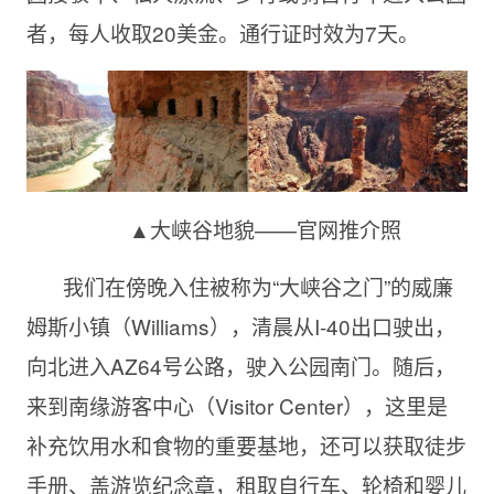
者，每人收取20美金。通行证时效为7天。
▲大峡谷地貌——官网推介照
我们在傍晚入住被称为“大峡谷之门”的威廉
姆斯小镇（Williams），清晨从I-40出口驶出，
向北进入AZ64号公路，驶入公园南门。随后，
来到南缘游客中心（Visitor Center），这里是
补充饮用水和食物的重要基地，还可以获取徒步
手册、盖游览纪念章，租取自行车、轮椅和婴儿