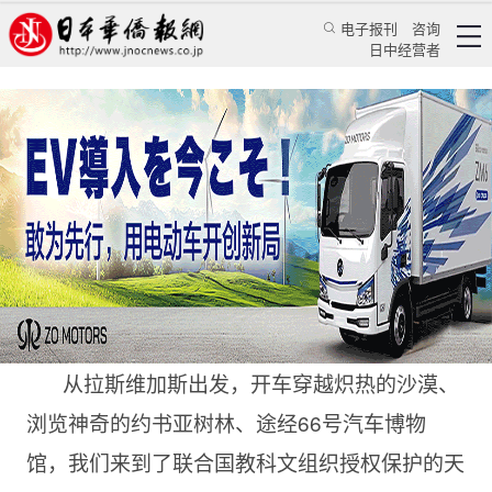
电子报刊
咨询
日中经营者
史诗般的苍凉大地——大峡谷
特辑
华文汇萃
叶妮
日本华侨报
2022/9/7 09:46:27
从拉斯维加斯出发，开车穿越炽热的沙漠、
浏览神奇的约书亚树林、途经66号汽车博物
馆，我们来到了联合国教科文组织授权保护的天