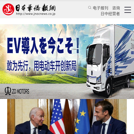
电子报刊
咨询
日中经营者
法国外交为何不愿再做任何大国的附庸
评论
国际视角
余娟
日本华侨报
2022/9/6 16:45:34