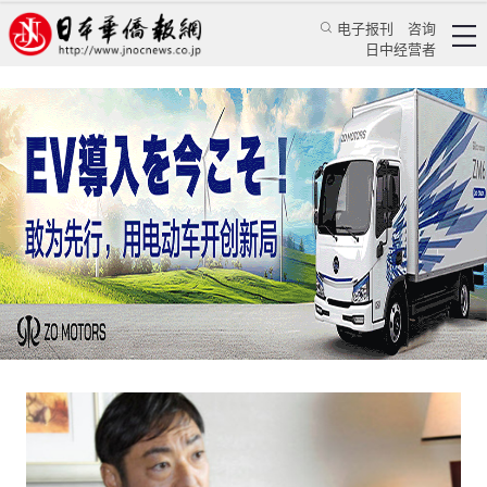
电子报刊
咨询
日中经营者
日本演员香川照之的“性骚扰”是人设崩塌还是文
化惯性
日本新闻
社会观察
蒋丰
日本华侨报
2022/9/1 10:13:40