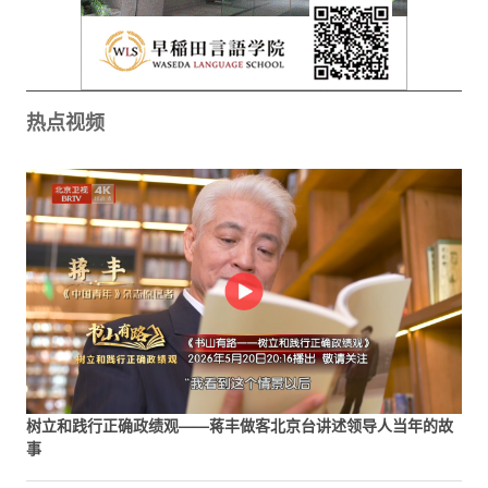
热点视频
树立和践行正确政绩观——蒋丰做客北京台讲述领导人当年的故
事