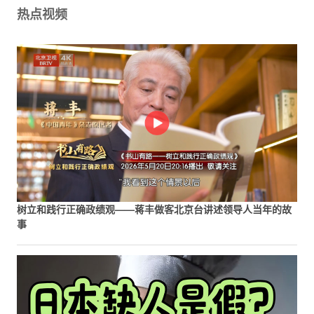
热点视频
树立和践行正确政绩观——蒋丰做客北京台讲述领导人当年的故
事