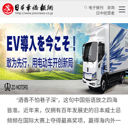
电子报刊
咨询
日中经营者
大器晚成威名远播，日威渴望走入中国市场
华人新闻
经贸活动
蒋丰、翁道逵
日本华侨报
2022/8/12 13:28:17
“酒香不怕巷子深”，这句中国俗语放之四海
皆准。近年来，仅拥有百年发展史的日本威士忌
频频在国际大赛上夺得最高奖项，赢得海内外一