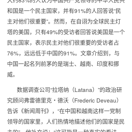
和国是一个民主国家，并有91%的人回答说“民
主对他们很重要”。然而，在自诩为全球民主灯
塔的美国，只有49%的受访者回答说美国是一个
民主国家，表示民主对他们很重要的受访者占
76%，远远低于中国的91%。文章介绍到，与
中国一起名列前茅的是瑞士、越南、印度和挪
威。
数据调查公司“拉塔纳（Latana）”的政治研
究顾问弗雷德里克・德沃（Frederic Deveau）
告诉《新闻周刊》，“在中国和越南这样一党制
领导的国家里，人们热情地描述他们的国家是民
主的”。他补充说：“这可能是一种真实的看法，