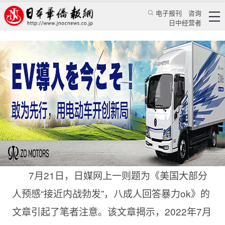
电子报刊
咨询
日中经营者
日本到底应该在中美两国中扮演什么角色？
专栏
贤眼窥日★王景贤
王景贤
日本华侨报
2022/7/25 14:29:19
7月21日，日媒网上一则题为《美国大部分
人预感“接近内战勃发”，八成人回答暴力ok》的
文章引起了笔者注意。该文章揭示，2022年7月