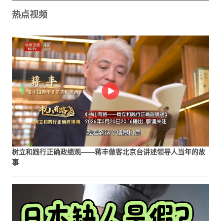
热点视频
树立和践行正确政绩观——蒋丰做客北京台讲述领导人当年的故
事