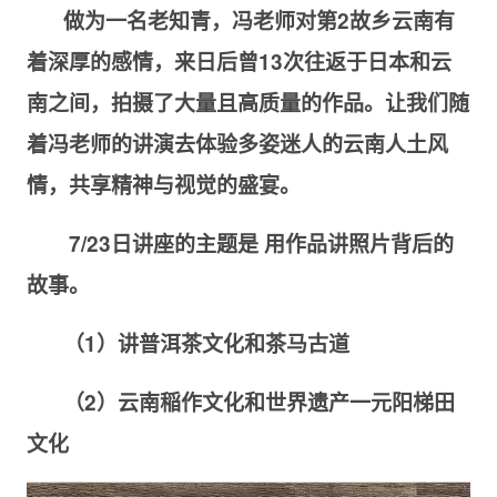
做为一名老知青，冯老师对第
2
故乡云南有
着深厚的感情，来日后曾
13
次往返于日本和云
南之间，拍摄了大量且高质量的作品。让我们随
着冯老师的讲演去体验多姿迷人的云南人土风
情，共享精神与视觉的盛宴。
7/23
日讲座的主题是
用作品讲照片背后的
故事。
（
1
）讲普洱茶文化和茶马古道
（
2
）云南稲作文化和世界遗产一元阳梯田
文化