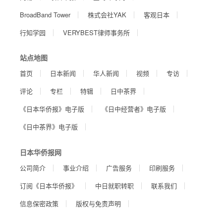
BroadBand Tower
株式会社YAK
客观日本
行知学园
VERYBEST律师事务所
站点地图
首页
日本新闻
华人新闻
视频
专访
评论
专栏
特辑
日中茶界
《日本华侨报》电子版
《日中经营者》电子版
《日中茶界》电子版
日本华侨报网
公司简介
事业介绍
广告服务
印刷服务
订阅《日本华侨报》
中日就职转职
联系我们
信息保密政策
版权与免责声明