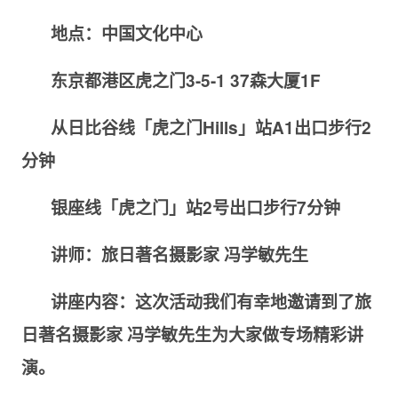
地点：中国文化中心
东京都港区虎之门
3-5-1 37
森大厦
1F
从日比谷线「虎之门
Hills
」站
A1
出口步行
2
分钟
银座线「虎之门」站
2
号出口步行
7
分钟
讲师：
旅日著名摄影家
冯学敏先生
讲座内容：这次活动我们有幸地邀请到了旅
日著名摄影家
冯学敏先生为大家做专场精彩讲
演。