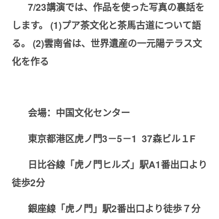
7/23
講演では、作品を使った写真の裏話を
します。
(1)
プア茶文化と茶馬古道について語
る。
(2)
雲南省は、世界遺産の一元陽テラス文
化を作る
会場：中国文化センター
東京都港区虎ノ門
3
－
5
－
1 37
森ビル１
F
日比谷線「虎ノ門ヒルズ」駅
A1
番出口より
徒歩
2
分
銀座線「虎ノ門」駅
2
番出口より徒歩７分