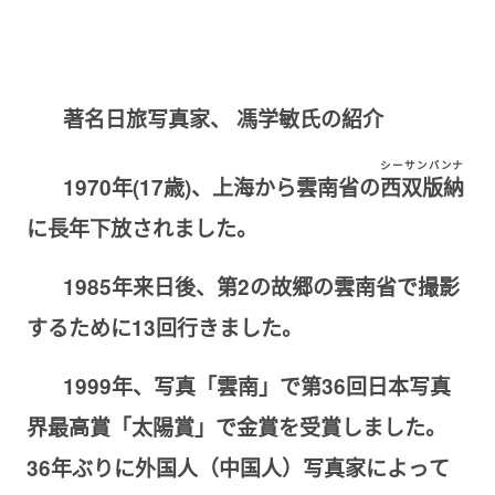
著名
日旅写真家、
馮学敏
氏の
紹介
シーサンバンナ
1970
年
(17
歳
)
、
上海から
雲南省
の
西双版納
に
長年
下放されました
。
1985
年来
日後
、第
2
の故郷の雲南省で撮影
するために
13
回
行きました
。
1999
年、写真「雲南」
で
第
36
回日本写真
界最高賞「
太陽賞
」で金賞を受賞し
ました。
36
年ぶりに外国人
（
中国人
）
写真家によって