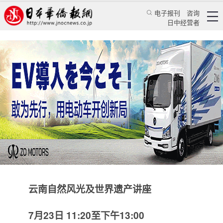
电子报刊
咨询
日中经营者
“中国云南节in东京”
云南自然风光及世界遗产讲座
华人新闻
活动讯息
日本华侨报
2022/7/22 14:06:18
云南自然风光及世界遗产讲座
7
月
23
日
11:20
至下午
13:00