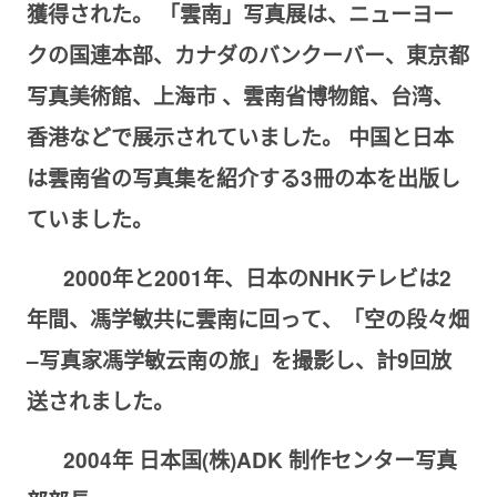
獲得された。
「雲南」写真展は、ニューヨー
クの国連本部、カナダのバンクーバー、東京都
写真美術館、上海市
、雲南省博物館、台湾、
香港などで展示されていま
した
。
中国と日本
は雲南省の写真集を紹介する
3
冊の本を出版し
てい
ました
。
2000
年と
2001
年、日本の
NHK
テレビは
2
年間、馮学敏
共に雲南に
回って
、
「空の段々畑
–写真家
馮
学敏云南の旅」を撮影し
、計
9
回放
送されました。
2004
年
日本国
(
株
)ADK
制作センター写真