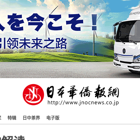
栏
特辑
日中茶界
电子版