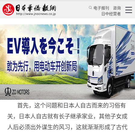
电子报刊
咨询
日中经营者
为什么日本人不指望养儿防老
专栏
坐景谈天★万景路
万景路
日本华侨报
2022/7/20 13:33:55
首先，这个问题和日本人自古而来的习俗有
关，日本人自古就有长子继承家业，其他子女成
人后必须出外谋生的风习，这就渐渐形成了古代