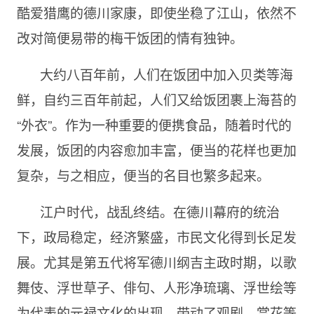
酷爱猎鹰的德川家康，即使坐稳了江山，依然不
改对简便易带的梅干饭团的情有独钟。
大约八百年前，人们在饭团中加入贝类等海
鲜，自约三百年前起，人们又给饭团裹上海苔的
“外衣”。作为一种重要的便携食品，随着时代的
发展，饭团的内容愈加丰富，便当的花样也更加
复杂，与之相应，便当的名目也繁多起来。
江户时代，战乱终结。在德川幕府的统治
下，政局稳定，经济繁盛，市民文化得到长足发
展。尤其是第五代将军德川纲吉主政时期，以歌
舞伎、浮世草子、俳句、人形净琉璃、浮世绘等
为代表的元禄文化的出现，带动了观剧、赏花等