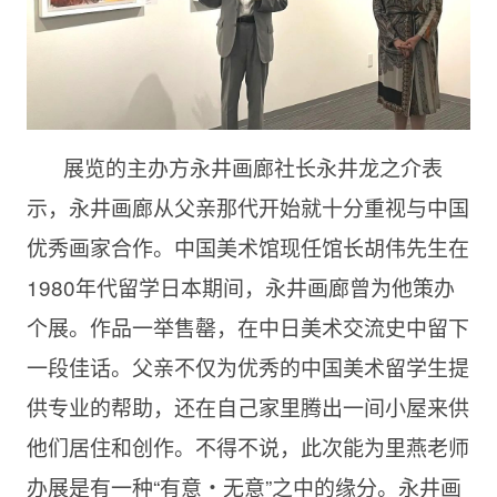
展览的主办方永井画廊社长永井龙之介表
示，永井画廊从父亲那代开始就十分重视与中国
优秀画家合作。中国美术馆现任馆长胡伟先生在
1980年代留学日本期间，永井画廊曾为他策办
个展。作品一举售罄，在中日美术交流史中留下
一段佳话。父亲不仅为优秀的中国美术留学生提
供专业的帮助，还在自己家里腾出一间小屋来供
他们居住和创作。不得不说，此次能为里燕老师
办展是有一种“有意・无意”之中的缘分。永井画