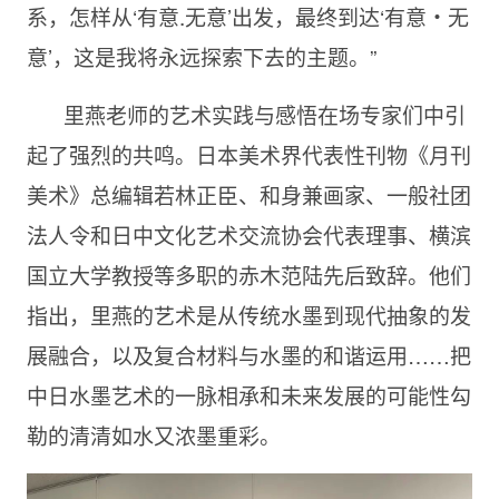
系，怎样从‘有意.无意’出发，最终到达‘有意・无
意’，这是我将永远探索下去的主题。”
里燕老师的艺术实践与感悟在场专家们中引
起了强烈的共鸣。日本美术界代表性刊物《月刊
美术》总编辑若林正臣、和身兼画家、一般社团
法人令和日中文化艺术交流协会代表理事、横滨
国立大学教授等多职的赤木范陆先后致辞。他们
指出，里燕的艺术是从传统水墨到现代抽象的发
展融合，以及复合材料与水墨的和谐运用……把
中日水墨艺术的一脉相承和未来发展的可能性勾
勒的清清如水又浓墨重彩。