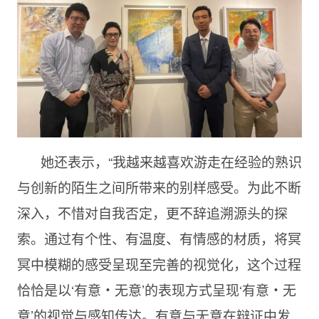
她还表示，“我越来越喜欢游走在经验的熟识
与创新的陌生之间所带来的别样感受。为此不断
深入，不惜对自我否定，更不辞追溯源头的探
索。通过有个性、有温度、有情感的材质，将冥
冥中模糊的感受呈现至完善的视觉化，这个过程
恰恰是以‘有意・无意’的表现方式呈现‘有意・无
意’的视觉与感知传达。有意与无意在辩证中发