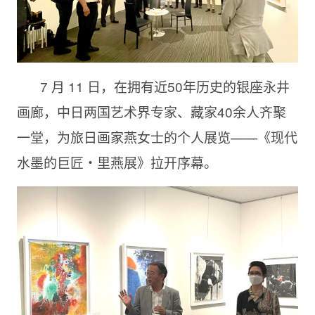
7 月 11 日，在拥有近50年历史的银座永井
画廊，中日两国艺术界专家、藏家40余人齐聚
一堂，为旅日画家燕女士的个人展览——《现代
水墨的巨匠・里燕展》拉开序幕。