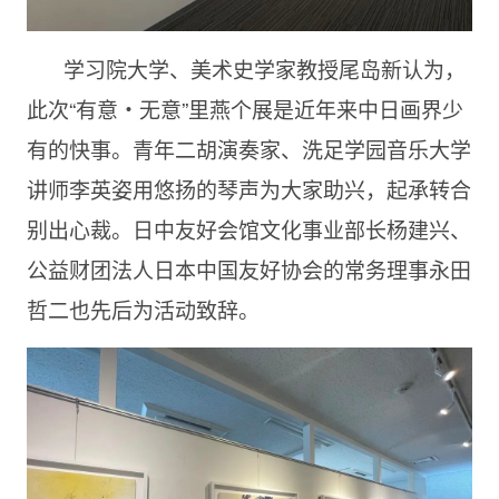
学习院大学、美术史学家教授尾岛新认为，
此次“有意・无意”里燕个展是近年来中日画界少
有的快事。青年二胡演奏家、洗足学园音乐大学
讲师李英姿用悠扬的琴声为大家助兴，起承转合
别出心裁。日中友好会馆文化事业部长杨建兴、
公益财团法人日本中国友好协会的常务理事永田
哲二也先后为活动致辞。