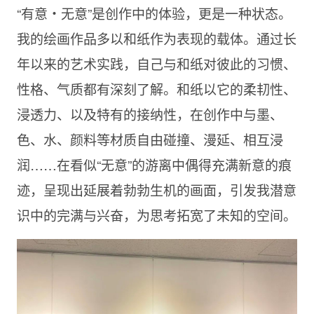
“有意・无意”是创作中的体验，更是一种状态。
我的绘画作品多以和纸作为表现的载体。通过长
年以来的艺术实践，自己与和纸对彼此的习惯、
性格、气质都有深刻了解。和纸以它的柔㓞性、
浸透力、以及特有的接纳性，在创作中与墨、
色、水、颜料等材质自由碰撞、漫延、相互浸
润……在看似“无意”的游离中偶得充满新意的痕
迹，呈现出延展着勃勃生机的画面，引发我潜意
识中的完满与兴奋，为思考拓宽了未知的空间。