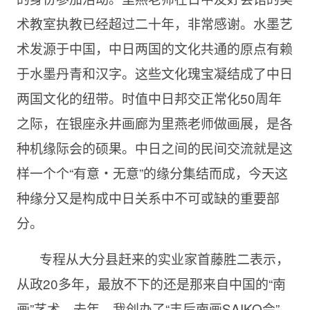
术教室执教已经超过二十年，非常感谢。水墨艺
术发源于中国，中日两国的文化共通的原点有赖
于水墨丹青和汉字。这些文化瑰宝凝结成了中日
两国文化的纽带。时值中日邦交正常化50周年
之际，在银座永井画廊为里燕老师做画展，是各
种机缘际会的硕果。中日之间的民间交流就是这
样一个个“有意・无意”的缘分集结而成，今天这
种缘分又是构成中日关系中不可或缺的重要部
分。
专程从大分县赶来的实业家首藤胜二表示，
从政20多年，最放不下的还是那来自中国的“南
画”艺术。去年，我创办了“丰后南画SAIKO会”，