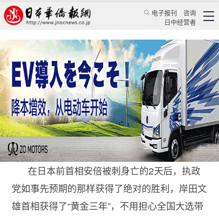
电子报刊
咨询
日中经营者
岸田文雄能挣脱安倍遗产的枷锁吗
专栏
中日指南针★黄亚南
黄亚南
日本华侨报
2022/7/14 14:08:55
在日本前首相安倍被刺身亡的2天后，执政
党如事先预期的那样获得了绝对的胜利，岸田文
雄首相获得了“黄金三年”，不用担心全国大选带