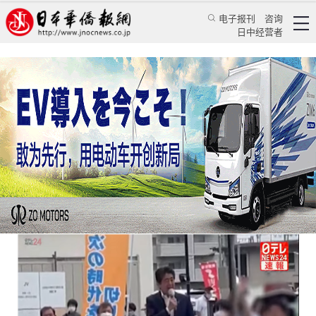
电子报刊
咨询
日中经营者
突发！日本前首相安倍晋三连中两枪
日本新闻
政治焦点
乔聚
日本华侨报
2022/7/8 12:17:51