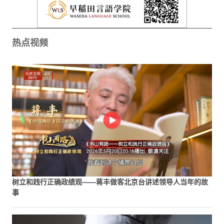
热点视频
树立和践行正确政绩观——蒋丰做客北京台讲述领导人当年的故
事