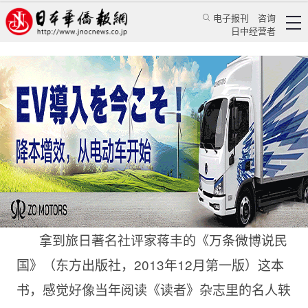
电子报刊
咨询
日中经营者
民国大师留下的精神印痕无法抹去
华人新闻
文化风采
田文静
日本华侨报
2022/7/5 14:00:18
拿到旅日著名社评家蒋丰的《万条微博说民
国》（东方出版社，2013年12月第一版）这本
书，感觉好像当年阅读《读者》杂志里的名人轶