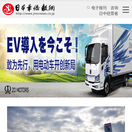
电子报刊
咨询
日中经营者
香港的往事 难忘的岁月
——25年前的香港纪实
特辑
华文汇萃
杜辉煌
日本华侨报
2022/7/4 14:44:26