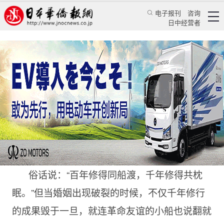
电子报刊
咨询
日中经营者
离婚却不单亲，日本干了件好事
日本新闻
社会观察
颜丹丹
日本华侨报
2022/6/21 16:00:31
俗话说：“百年修得同船渡，千年修得共枕
眠。”但当婚姻出现破裂的时候，不仅千年修行
的成果毁于一旦，就连革命友谊的小船也说翻就