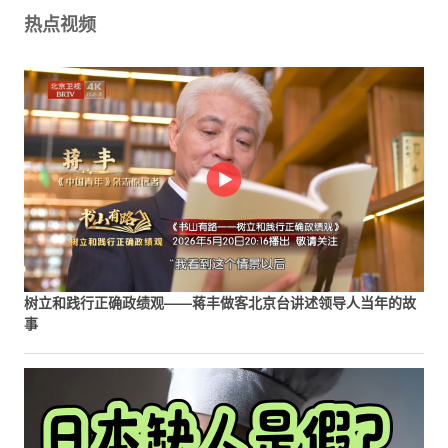
热点视频
树立和践行正确政绩观——蒋丰做客北京台讲述领导人当年的故
事