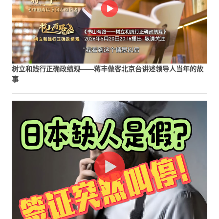
树立和践行正确政绩观——蒋丰做客北京台讲述领导人当年的故
事