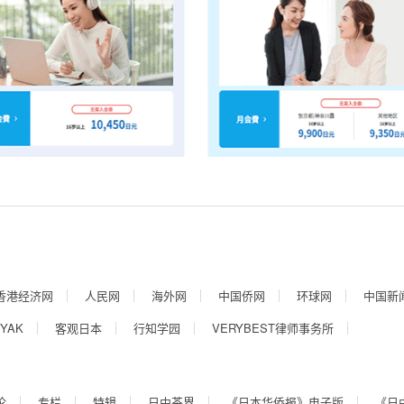
香港经济网
人民网
海外网
中国侨网
环球网
中国新
YAK
客观日本
行知学园
VERYBEST律师事务所
论
专栏
特辑
日中茶界
《日本华侨报》电子版
《日