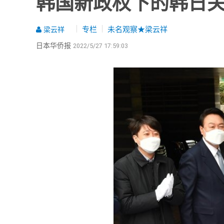
韩国新政权下的韩日
专栏
未名观察★梁云祥
梁云祥
日本华侨报
2022/5/27 17:59:03