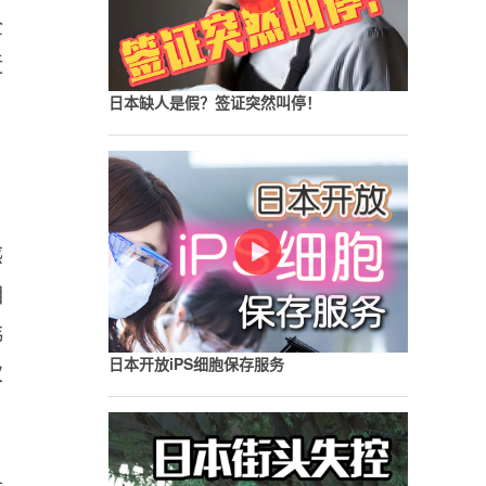
全
近
日
日本缺人是假？签证突然叫停！
感
相
韩
日本开放iPS细胞保存服务
次
，