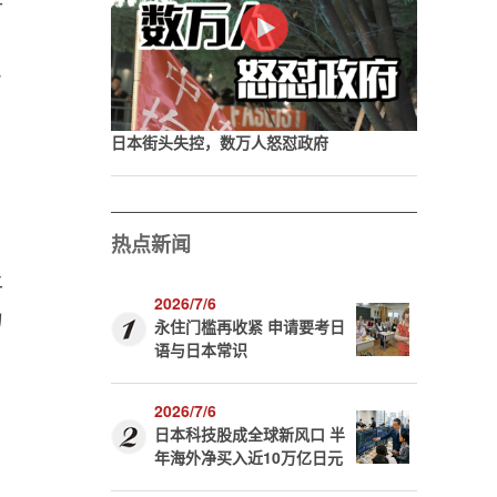
济
，
了
日本街头失控，数万人怒怼政府
热点新闻
上
2026/7/6
力
永住门槛再收紧 申请要考日
语与日本常识
2026/7/6
日本科技股成全球新风口 半
年海外净买入近10万亿日元