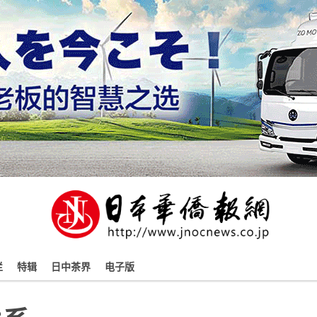
栏
特辑
日中茶界
电子版