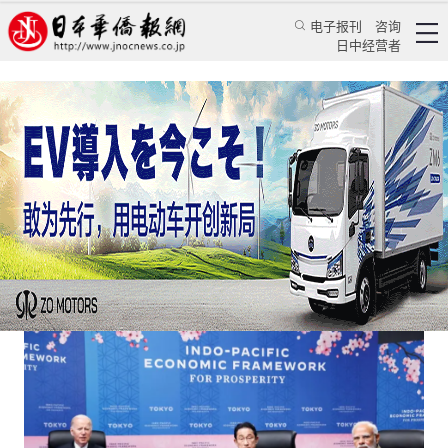
电子报刊
咨询
日中经营者
“印度太平洋经济框架”呈现出空架子倾向
评论
国际视角
蒋丰
日本华侨报
2022/5/26 12:30:11