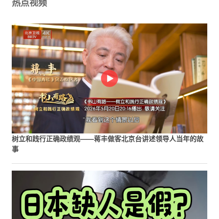
热点视频
树立和践行正确政绩观——蒋丰做客北京台讲述领导人当年的故
事