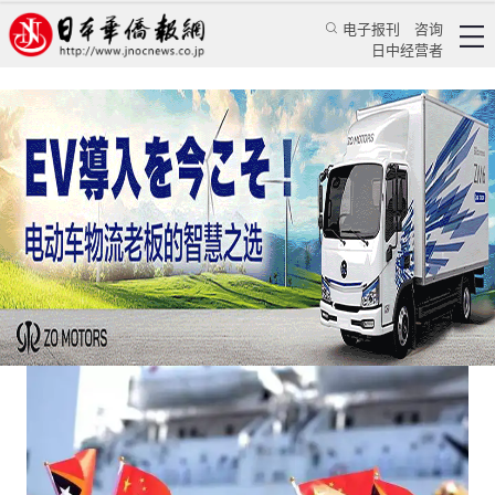
电子报刊
咨询
日中经营者
日本在东帝汶与中国竞争20年败下阵来
评论
国际视角
蒋丰
日本华侨报
2022/5/23 14:39:27