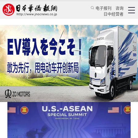
电子报刊
咨询
日中经营者
高调的美国东盟特别峰会尴尬收场
评论
国际视角
李杨
日本华侨报
2022/5/18 09:07:41