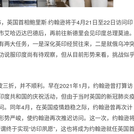
，英国首相鲍里斯·约翰逊将于4月21日至22日访问印
市艾哈迈达巴德后，再前往新德里会见印度总理莫迪
有两大任务，一是深化英印经贸往来，二是就俄乌冲
功说服印度尚有待观察，但从目前形势来看，挑战似
三折，并不顺利。早在2021年1月，约翰逊曾打算访
印度共和国的庆祝活动，但由于当时英国的新冠肺炎
问。同年4月，在英国疫情趋稳之际，约翰逊曾再次计
形势严峻，使约翰逊再次推迟访问。这一次，约翰逊
可谓终于实现“访印夙愿”，这也将成为约翰逊就任英国