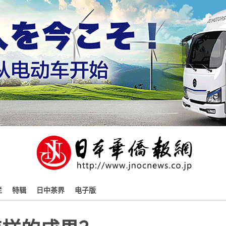
栏
特辑
日中茶界
电子版