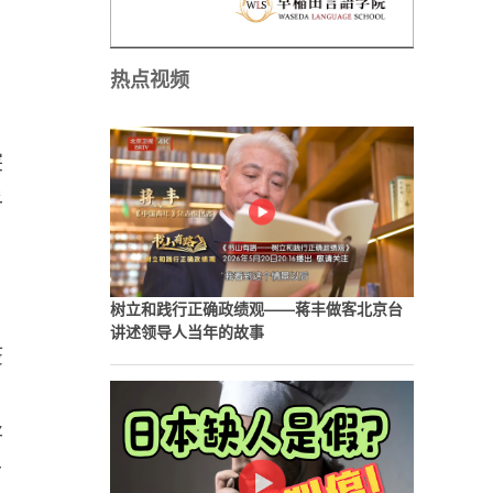
热点视频
。
突
乎
树立和践行正确政绩观——蒋丰做客北京台
讲述领导人当年的故事
疫
将
首