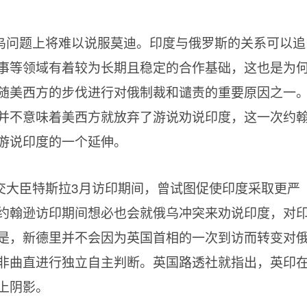
乌问题上将难以说服莫迪。印度与俄罗斯的关系可以追
事等领域有着较为长期且稳定的合作基础，这也是为
随美西方的步伐进行对俄制裁和谴责的重要原因之一
并不意味着美西方就放弃了游说劝说印度，这一次约
游说印度的一个延伸。
交大臣特斯拉3月访印期间，曾试图促使印度采取更严
约翰逊访印期间想必也会就俄乌冲突来劝说印度，对
是，新德里并不会因为英国首相的一次到访而转变对
非曲直进行独立自主判断。英国路透社就指出，英印
上阴影。