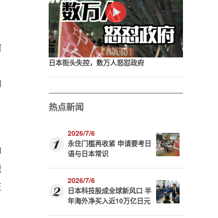
何
日本街头失控，数万人怒怼政府
。
翰
热点新闻
2026/7/6
永住门槛再收紧 申请要考日
印
语与日本常识
俄
2026/7/6
在
日本科技股成全球新风口 半
年海外净买入近10万亿日元