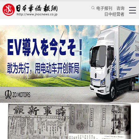
电子报刊
咨询
日中经营者
难道日本还没有脱亚入欧吗
专栏
中日指南针★黄亚南
黄亚南
日本华侨报
2022/4/21 15:21:36