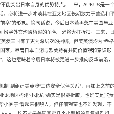
并不能突出日本自身的优势特点。二来，AUKUS是一
话，必将进一步冲淡其在亚太地区长期致力于营造和
马前卒”的形象。换句话说，今后日本若再想在美国与亚
间扮演外交沟通桥梁的角色，必将大打折扣。三来，
美英澳三国有了更为深层次的捆绑，但美英澳均为“盎格
方国家，尽管日本自诩与欧美持有共同价值观和意识形
人”，这也意味着今后日本将被更进一步推向反华前沿，
机制”到组建美英澳“三边安全伙伴关系”，再加上之前
为了在亚太地区构建“小北约”确实是很能折腾，也确实是煞费
反华小圈子”看起来很唬人，但仔细观察也不难发现，不
ve Eyes，均不过是美国固定几个小跟班的反复排列组