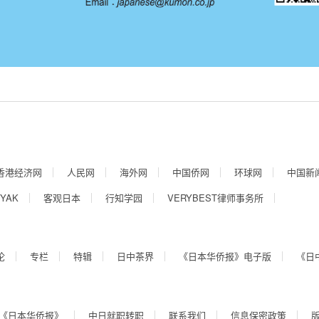
香港经济网
人民网
海外网
中国侨网
环球网
中国新
YAK
客观日本
行知学园
VERYBEST律师事务所
论
专栏
特辑
日中茶界
《日本华侨报》电子版
《日
《日本华侨报》
中日就职转职
联系我们
信息保密政策