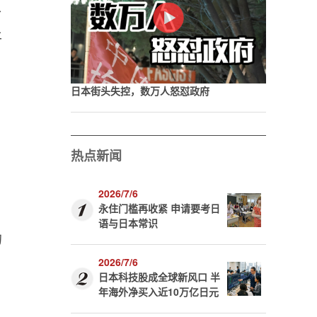
个
平
日
日本街头失控，数万人怒怼政府
热点新闻
2026/7/6
永住门槛再收紧 申请要考日
语与日本常识
的
2026/7/6
日本科技股成全球新风口 半
年海外净买入近10万亿日元