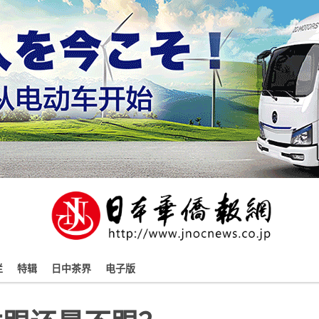
栏
特辑
日中茶界
电子版