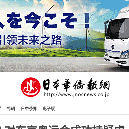
栏
特辑
日中茶界
电子版