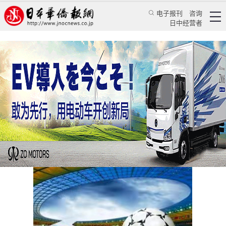
电子报刊
咨询
日中经营者
奥运足球想夺冠，实力和疫情谁说了算？
日本新闻
社会观察
《日本华侨报》东京奥运专题报道组
日本华侨报
2021/7/20 18:25:14