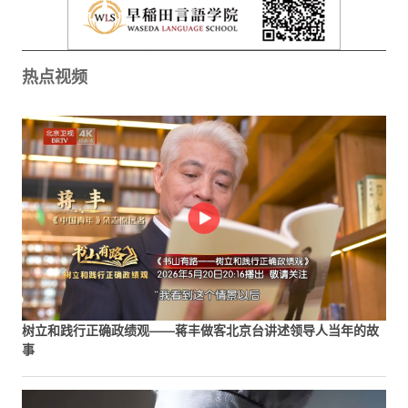
热点视频
树立和践行正确政绩观——蒋丰做客北京台讲述领导人当年的故
事