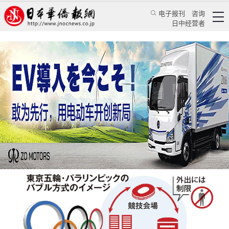
电子报刊
咨询
日中经营者
菅义伟在质疑声中改规则 疫情中的奥运再引担忧
日本新闻
社会观察
《日本华侨报》东京奥运专题报道组
日本华侨报网
2021/7/18 10:18:29