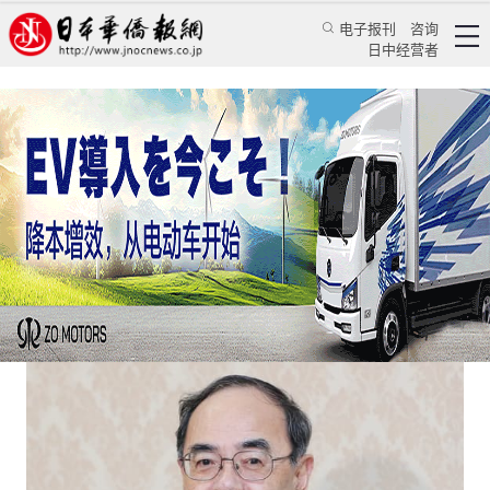
电子报刊
咨询
日中经营者
宫内厅长官传递天皇忧虑奥运是假传圣旨？
专栏
坐景谈天★万景路
万景路
日本华侨报网
2021/6/29 10:13:15