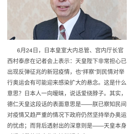
6月24日，日本皇室大内总管、宫内厅长官
西村泰彦在记者会上表示：天皇陛下非常担心已
出现反弹征兆的新冠疫情，也“拝察”到民情对举
行奥运会有可能迎来感染扩大的悬念。这是什么
意思？日本人一向暧昧，说话爱绕脖子。其实，
德仁天皇这段话的表面意思是——朕已察知民间
对疫情又趋严重的情况下政府仍然坚持举办奥运
的忧虑；而背后透射出的深意则是——天皇本身