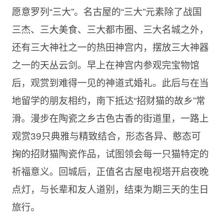
愿意罗列“三大”。名古屋的“三大”元素除了战国
三杰、三大美食、三大都市圈、三大名城之外，
还有三大神社之一的热田神宫内，摆放三大神器
之一的天丛云剑。早上在神宫内参观完宝物馆
后，观赏到难得一见的神道式婚礼。此后与在当
地留学的朋友相约，南下抵达“招财猫的故乡”常
滑。漫步在陶瓷之乡古色古香的街道里，一路上
观赏39只典雅与精致结合，形态各异、憨态可
掬的招财猫陶瓷作品，试图领会每一只猫特定的
祈福意义。回城后，正值名古屋电视塔开启夜晚
点灯，与长辈和友人道别，结束为期三天的生日
旅行。