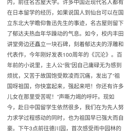
内，前往名古屋大学。许多中国近现代名人都有
在日本留学的经历，如果说国人到仙台可以在国
立东北大学瞻仰鲁迅先生的事迹，名古屋则留下
了郁达夫热血年华躁动的气息。如今，校内丰田
讲堂旁边还矗立一块石碑，刻着郁达夫的浮雕和
代表作，今年刚好发表100周年的《沉沦》。百
年前的小说里，主人公“我”因自己庸碌无为感到
烦扰，又苦于故国饱受欺凌而沉痛，发出了“祖
国呀祖国，你快富起来，强起来吧！你还有许多
儿女在那里受苦呢！”声嘶力竭的呼吁。现如
今，赴日中国留学生依然很多，我们在为先人努
力求学过程感动的同时，也为祖国早已强大而自
豪。下午3点前往德川园，首次感受雨中园林的