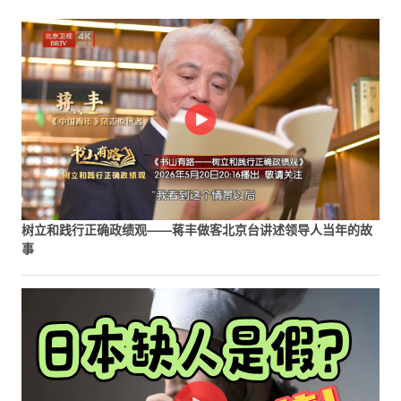
树立和践行正确政绩观——蒋丰做客北京台讲述领导人当年的故
事