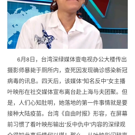
6月8日，台湾深绿媒体壹电视办公大楼传出
摄影师暴毙于厕所内，查死因发现确诊感染新冠
病毒的讯息。四天后，该媒体“知名反中”女主播
叶映彤在社交媒体宣布离台赴上海与夫团聚。但
是，人们心知肚明，她落地的第一件事情就是要
接种大陆疫苗。台湾《自由时报》形容，在屏幕
前习惯了看叶映彤输出“反中仇中”内容的深绿观
众得知此事后情何以堪！那么，从叶映彤闪辞离