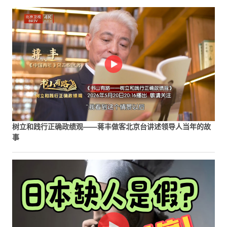
树立和践行正确政绩观——蒋丰做客北京台讲述领导人当年的故
事