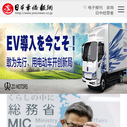
电子报刊
咨询
日中经营者
东京奥运期间三千家公司居家办公服丧49天？
专栏
坐景谈天★万景路
万景路
日本华侨报网
2021/6/21 10:45:51