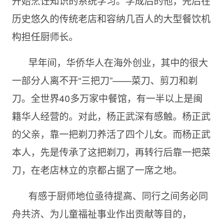
开始烹饪知识的系统学习。学成后的他，先后在
历史悠久的传统老店和容纳几百人的大型餐饮机
构担任厨师长。
早年间，华侨华人在海外创业，其中的很大
一部分人离不开“三把刀”——菜刀、剪刀和剃
刀。全世界40多万家中餐馆，有一半以上是闽
籍华人经营的。对此，杨正武深有感触。杨正武
的父亲，靠一把剃刀养活了四个儿女。而杨正武
本人，先是传承了这把剃刀，再转行后靠一把菜
刀，在老店林立的京都占据了一席之地。
有感于厨师地位亟待提高、同行之间务必同
舟共济、为儿童福祉事业作出贡献等目的，