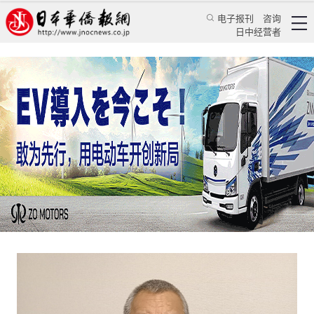
电子报刊
咨询
日中经营者
温暖日本孤儿的中餐味道
——记日本京都华侨总会会长杨正武
专访
华人菁英
《人民日报海外版》日本月刊总编辑 蒋丰
日本华侨报网
2021/6/18 10:26:34