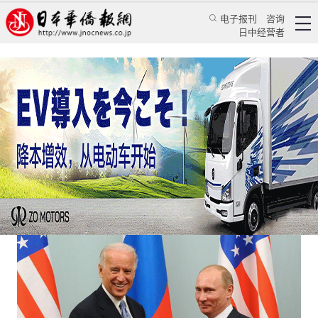
电子报刊
咨询
日中经营者
拜普会前美俄忙斗嘴的背后
评论
国际视角
许志杰
日本华侨报网
2021/6/16 11:11:44