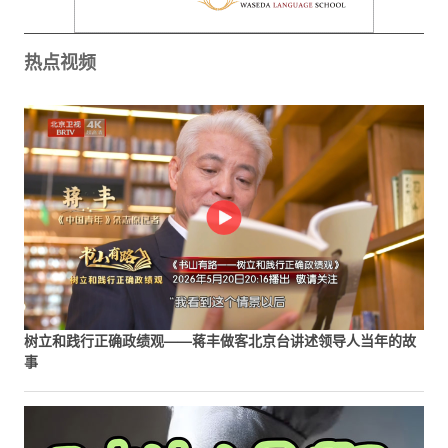
热点视频
树立和践行正确政绩观——蒋丰做客北京台讲述领导人当年的故
事