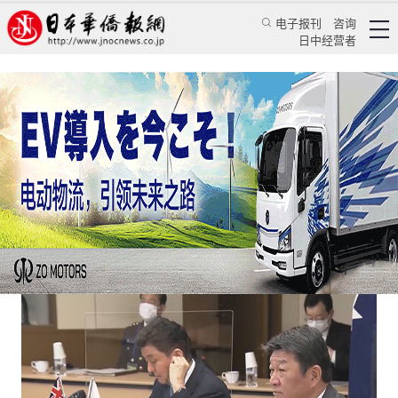
电子报刊
咨询
日中经营者
日澳2+2会谈的背景值得认真解读
评论
日本纵横
梁永春
日本华侨报网
2021/6/14 18:31:47