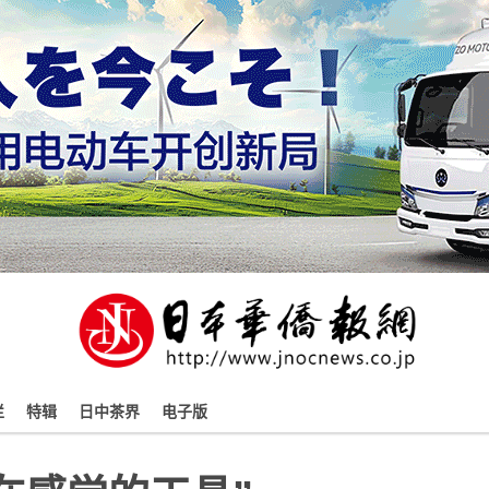
栏
特辑
日中茶界
电子版