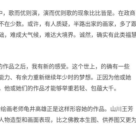
中，歌而优则演，演而优则歌的现象比比皆是。在政商
不在少数。或许，有人质疑，半路出家的画家，多了
础，难成大气候，难达大境界。诚然，确实有此类福
的作品之后，我有新的感受。这个世上，的确有一些
能力、有余力重新继续年少时的梦想。正因为他或她
，他或她们的作品才能够举重若轻、包蕴大千。
的绘画老师龟井高雄正是这样形容她的作品。山川王芳
人物造型和画面表现，比之佛教本生图、供养图又更