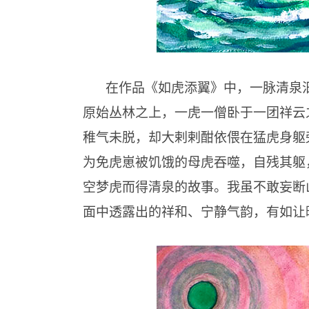
在作品《如虎添翼》中，一脉清泉
原始丛林之上，一虎一僧卧于一团祥云
稚气未脱，却大剌剌酣依偎在猛虎身躯
为免虎崽被饥饿的母虎吞噬，自残其躯
空梦虎而得清泉的故事。我虽不敢妄断
面中透露出的祥和、宁静气韵，有如让