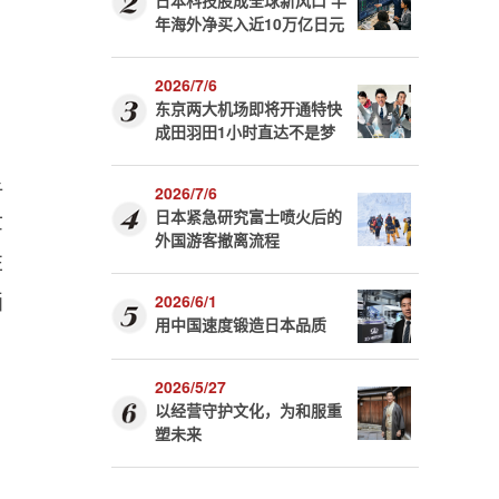
日本科技股成全球新风口 半
年海外净买入近10万亿日元
2026/7/6
东京两大机场即将开通特快
成田羽田1小时直达不是梦
显
2026/7/6
世
日本紧急研究富士喷火后的
外国游客撤离流程
性
画
2026/6/1
用中国速度锻造日本品质
2026/5/27
以经营守护文化，为和服重
塑未来