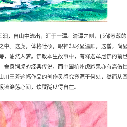
汩汩，自山中流出，汇于一潭。清潭之侧，郁郁葱葱的
之中。这虎，体格壮硕，眼神却尽显温顺，这僧，尚
旁，酣然入梦。佛教本生故事中，有释迦牟尼佛的前
，舍身饲虎的经典传说，而中国杭州虎跑泉亦有高僧
山川王芳这幅作品的创作灵感究竟源于何处，然而从
暖流涤荡心间，饮醍醐以得自在。