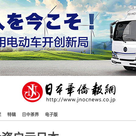
栏
特辑
日中茶界
电子版