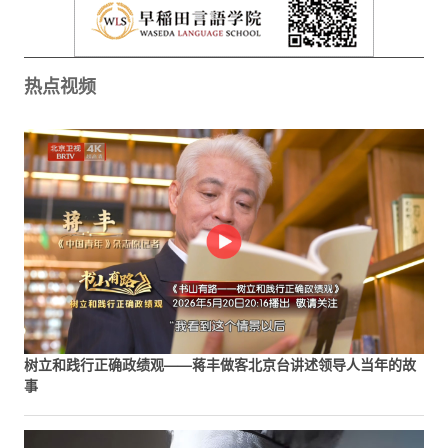
热点视频
树立和践行正确政绩观——蒋丰做客北京台讲述领导人当年的故
事