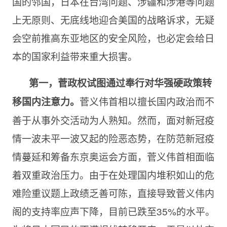
国的邻国，日本在台湾问题、涉疆和涉港等问题
上无原则、无底线地迎合美国的战略诉求，无疑
会空前推高东亚地区的安全风险，也必定会给日
本的国家利益带来重大损害。
第一，菅政权试图通过奉行对华强硬政策转
菅义伟首相以擅长国内政治而不
移国内注意力。
善于从事外交活动为人熟知。然而，面对新冠疫
情一波未平一波又起的险恶态势，在防范新冠疫
情蔓延和筹备东京奥运会方面，菅义伟首相面临
着双重政治压力。由于在处理国内堆积如山的危
难险重议题上政绩乏善可陈，直接导致菅义伟内
阁的支持率应声下降，目前已跌至35%的水平。