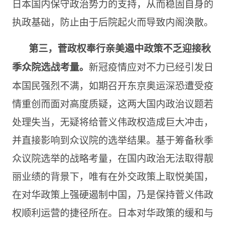
日本国内保守政治势力的支持，从而稳固自身的
执政基础，防止由于后院起火而导致内阁涣散。
第三，菅政权奉行亲美遏中政策不乏迎接秋
新冠疫情应对不力已经引发日
季众院选战考量。
本国民强烈不满，如期召开东京奥运深恐遭受疫
情重创而面对高度质疑，这两大国内政治议题若
处理失当，无疑将给菅义伟政权造成巨大冲击，
并直接影响到众议院的选举结果。基于筹备秋季
众议院选举的战略考量，在国内政治无法取得靓
丽业绩的背景下，唯有在外交政策上取悦美国，
在对华政策上强硬遏制中国，乃是保持菅义伟政
权顺利运营的捷径所在。日本对华政策的缓和与