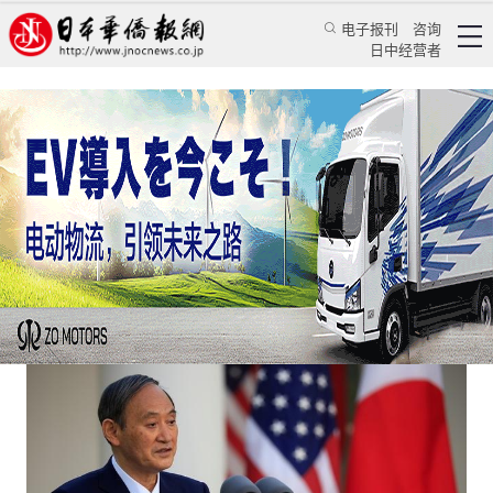
电子报刊
咨询
日中经营者
日本新版《防卫白皮书》加入“群殴”行列
日本新闻
政治焦点
王亚囡
日本华侨报网
2021/5/17 10:58:48